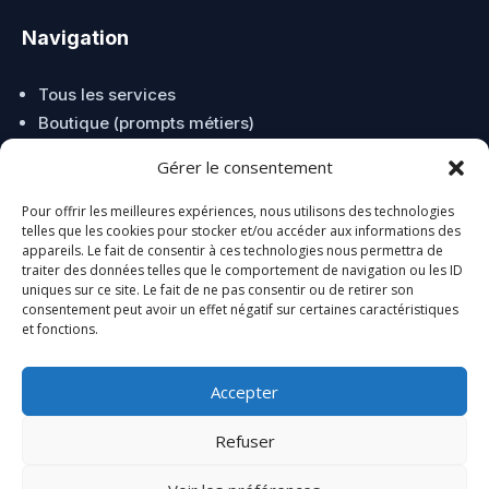
Navigation
Tous les services
Boutique (prompts métiers)
Mon Compte
Gérer le consentement
Contact & Support
Pour offrir les meilleures expériences, nous utilisons des technologies
telles que les cookies pour stocker et/ou accéder aux informations des
Légal
appareils. Le fait de consentir à ces technologies nous permettra de
traiter des données telles que le comportement de navigation ou les ID
uniques sur ce site. Le fait de ne pas consentir ou de retirer son
Conditions Générales de Vente
consentement peut avoir un effet négatif sur certaines caractéristiques
et fonctions.
Conditions générales de prestations de services
Mentions Légales
Accepter
Confidentialité
Cookies
Refuser