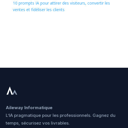
de
10 prompts IA pour attirer des visiteurs, convertir les
prix :
ventes et fidéliser les clients
0,00 €
à
117,00 €
Aileway Informatique
L’IA pragmatique pour les professionnels. Gagnez du
temps, sécurisez vos livrables.